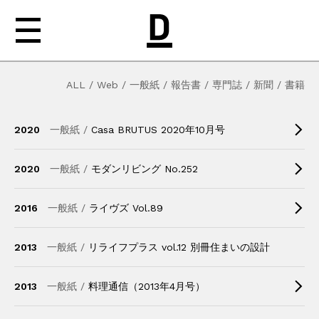
ALL
/
Web
/
一般紙
/
報告書
/
専門誌
/
新聞
/
書籍
NEWS
2020
一般紙 /
Casa BRUTUS 2020年10月号
ABOUT
WORKS
2020
一般紙 /
モダンリビング No.252
MEDIA
2016
一般紙 /
ライヴズ Vol.89
CONTACT
2013
一般紙 /
リライフプラス vol.12 別冊住まいの設計
2013
一般紙 /
料理通信（2013年4月号）