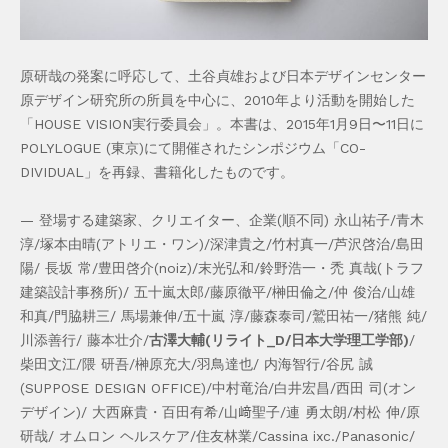
原研哉の発案に呼応して、土谷貞雄および日本デザインセンター
原デザイン研究所の所員を中心に、2010年より活動を開始した
「HOUSE VISION実行委員会」。本書は、2015年1月9日〜11日に
POLYLOGUE (東京)にて開催されたシンポジウム「CO-
DIVIDUAL」を再録、書籍化したものです。
— 登場する建築家、クリエイター、企業(順不同) 永山祐子/青木
淳/塚本由晴(アトリエ・ワン)/深津貴之/竹村真一/芦沢啓治/島田
陽/ 長坂 常/豊田啓介(noiz)/末光弘和/鈴野浩一・禿 真哉(トラフ
建築設計事務所)/ 五十嵐太郎/藤原徹平/榊田倫之/仲 俊治/山雄
和真/門脇耕三/ 馬場兼伸/五十嵐 淳/藤森泰司/鷲田祐一/猪熊 純/
川添善行/ 藤本壮介/
古澤大輔(リライト_D/日本大学理工学部)
/
柴田文江/隈 研吾/榊原充大/羽鳥達也/ 内海智行/谷尻 誠
(SUPPOSE DESIGN OFFICE)/中村竜治/白井宏昌/西田 司(オン
デザイン)/ 大西麻貴・百田有希/山﨑聖子/連 勇太朗/村松 伸/原
研哉/ オムロン ヘルスケア/住友林業/Cassina ixc./Panasonic/