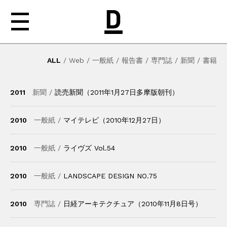
ALL
/
Web
/
一般紙
/
報告書
/
専門誌
/
新聞
/
書籍
NEWS
2011
新聞 /
読売新聞（2011年1月27日多摩版朝刊）
ABOUT
WORKS
2010
一般紙 /
マイテレビ（2010年12月27日）
MEDIA
2010
一般紙 /
ライヴズ Vol.54
CONTACT
2010
一般紙 /
LANDSCAPE DESIGN NO.75
2010
専門誌 /
日経アーキテクチュア（2010年11月8日号）