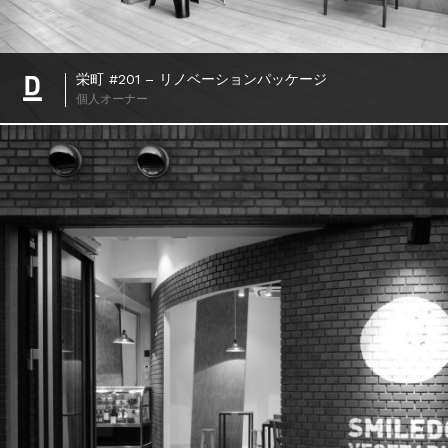
栄町 #201 – リノベーションパッケージ
個人オーナー