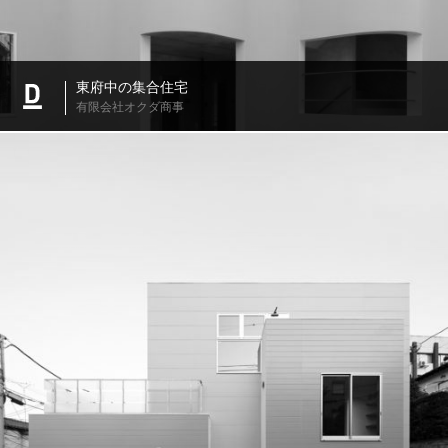
東府中の集合住宅
有限会社オクダ商事