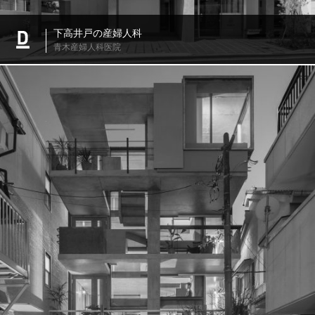
下高井戸の産婦人科
青木産婦人科医院