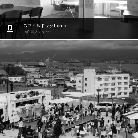
スマイルドッグHome
面白法人カヤック